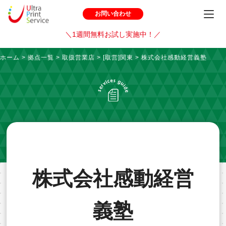
お問い合わせ
＼1週間無料お試し実施中！／
ホーム
>
拠点一覧
>
取扱営業店
>
[取営]関東
>
株式会社感動経営義塾
株式会社感動経営
義塾