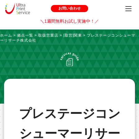
お問い合わせ
＼1週間無料お試し実施中！／
ホーム
>
拠点一覧
>
取扱営業店
>
[取営]関東
>
プレステージコンシューマ
ーリサーチ株式会社
プレステージコン
シューマーリサー