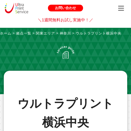
お問い合わせ
＼1週間無料お試し実施中！／
ホーム
>
拠点一覧
>
関東エリア
>
神奈川
>
ウルトラプリント横浜中央
ウルトラプリント
横浜中央