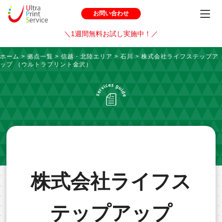
お問い合わせ
＼1週間無料お試し実施中！／
ホーム
>
拠点一覧
>
信越・北陸エリア
>
石川
>
株式会社ライフステップア
ップ （ウルトラプリント金沢）
株式会社ライフス
テップアップ