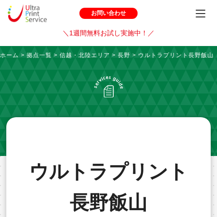
お問い合わせ
＼1週間無料お試し実施中！／
ホーム
>
拠点一覧
>
信越・北陸エリア
>
長野
>
ウルトラプリント長野飯山
ウルトラプリント
長野飯山