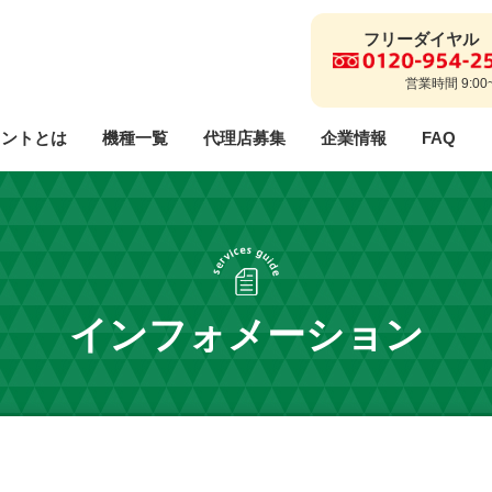
フリーダイヤル
営業時間 9:00
リントとは
機種一覧
代理店募集
企業情報
FAQ
代理店に関するご質問
ご利用までの流れ
解約フォーム
事業説明
事業理念
エラ
採用情報
インフォメーション