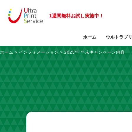
1週間無料お試し実施中！
ホーム
ウルトラプ
ホーム
>
インフォメーション
>
2023年 年末キャンペーン内容
サービスに関するご質問
ビジネスモデルの特長
お問い合わせフォーム
導入事例
会社概要
大型複合機のご案内
事業部紹介
拠点一覧