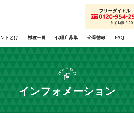
フリーダイヤル
営業時間 9:00
リントとは
機種一覧
代理店募集
企業情報
FAQ
代理店に関するご質問
ご利用までの流れ
解約フォーム
事業説明
事業理念
エラ
採用情報
インフォメーション