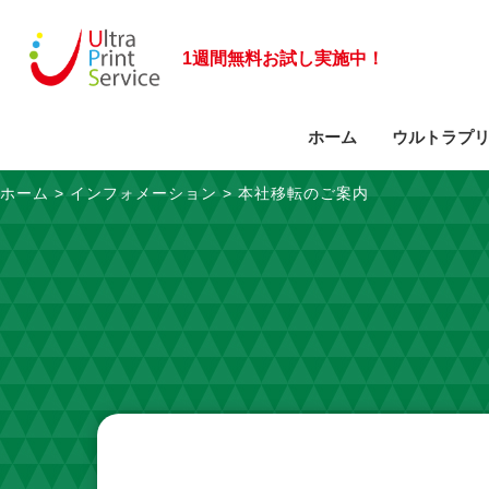
1週間無料お試し実施中！
ホーム
ウルトラプ
ホーム
>
インフォメーション
>
本社移転のご案内
サービスに関するご質問
ビジネスモデルの特長
お問い合わせフォーム
導入事例
会社概要
大型複合機のご案内
事業部紹介
拠点一覧