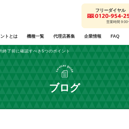
フリーダイヤル
営業時間 9:00
リントとは
機種一覧
代理店募集
企業情報
FAQ
約終了前に確認すべき5つのポイント
代理店に関するご質問
ご利用までの流れ
解約フォーム
事業説明
事業理念
エラ
採用情報
ブログ