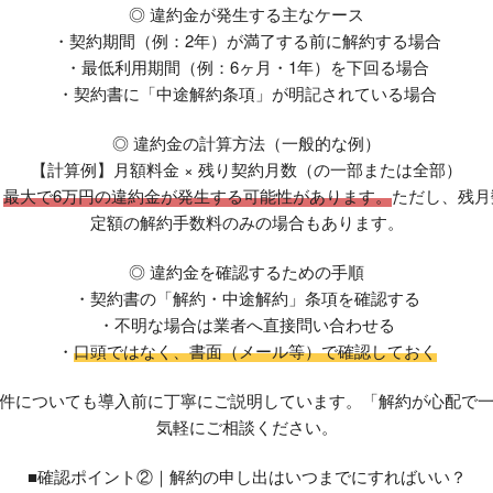
◎ 違約金が発生する主なケース
・契約期間（例：2年）が満了する前に解約する場合
・最低利用期間（例：6ヶ月・1年）を下回る場合
・契約書に「中途解約条項」が明記されている場合
◎ 違約金の計算方法（一般的な例）
【計算例】月額料金 × 残り契約月数（の一部または全部）
、
最大で6万円の違約金が発生する可能性があります。
ただし、残月
定額の解約手数料のみの場合もあります。
◎ 違約金を確認するための手順
・契約書の「解約・中途解約」条項を確認する
・不明な場合は業者へ直接問い合わせる
・
口頭ではなく、書面（メール等）で確認しておく
件についても導入前に丁寧にご説明しています。「解約が心配で
気軽にご相談ください。
■確認ポイント②｜解約の申し出はいつまでにすればいい？