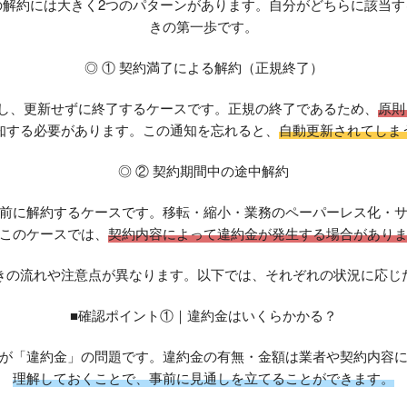
の解約には大きく2つのパターンがあります。自分がどちらに該当す
きの第一歩です。
◎ ① 契約満了による解約（正規終了）
了し、更新せずに終了するケースです。正規の終了であるため、
原則
知する必要があります。この通知を忘れると、
自動更新されてしま
◎ ② 契約期間中の途中解約
前に解約するケースです。移転・縮小・業務のペーパーレス化・
このケースでは、
契約内容によって違約金が発生する場合があり
きの流れや注意点が異なります。以下では、それぞれの状況に応じ
■確認ポイント①｜違約金はいくらかかる？
が「違約金」の問題です。違約金の有無・金額は業者や契約内容
理解しておくことで、事前に見通しを立てることができます。