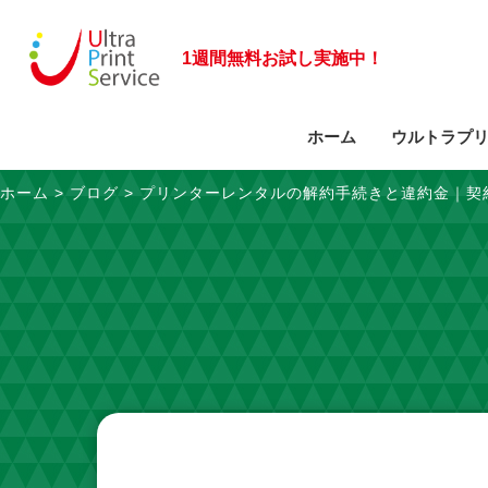
1週間無料お試し実施中！
ホーム
ウルトラプ
ホーム
>
ブログ
>
プリンターレンタルの解約手続きと違約金｜契
サービスに関するご質問
ビジネスモデルの特長
お問い合わせフォーム
導入事例
会社概要
大型複合機のご案内
事業部紹介
拠点一覧