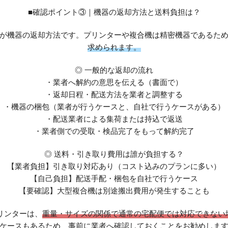
■確認ポイント③｜機器の返却方法と送料負担は？
が機器の返却方法です。プリンターや複合機は精密機器であるた
求められます。
◎ 一般的な返却の流れ
・業者へ解約の意思を伝える（書面で）
・返却日程・配送方法を業者と調整する
・機器の梱包（業者が行うケースと、自社で行うケースがある）
・配送業者による集荷または持込で返送
・業者側での受取・検品完了をもって解約完了
◎ 送料・引き取り費用は誰が負担する？
【業者負担】引き取り対応あり（コスト込みのプランに多い）
【自己負担】配送手配・梱包を自社で行うケース
【要確認】大型複合機は別途搬出費用が発生することも
リンターは、
重量・サイズの関係で通常の宅配便では対応できない
ケースもあるため、事前に業者へ確認しておくことをお勧めしま