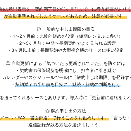
約の意思表示を「契約満了日の〇ヶ月前まで」に行う必要があり
が自動更新されてしまうケースがあるため、注意が必要です。
◎ 一般的な申し出期限の目安
・1〜2ヶ月前：比較的短めの設定（短期レンタルに多い）
・2〜3ヶ月前：中期〜長期契約でよく見られる設定
・3ヶ月以上前：長期契約や大型複合機のリースに多い設定
◎ 自動更新による「気づいたら更新されていた」を防ぐには
・契約書の保管場所を明確にし、担当者に引き継ぐ
・カレンダーやスケジュールツールに「解約申し出期限」を登録す
・
契約満了の半年前を目安に、継続・解約の判断を行う
を送ってくれるケースもあります。導入時に「更新前に連絡をく
◎ 解約申し出の方法
メール・FAX・書面郵送）で行うことをお勧めします。
「言った・
送信記録が残る方法を選びましょう。