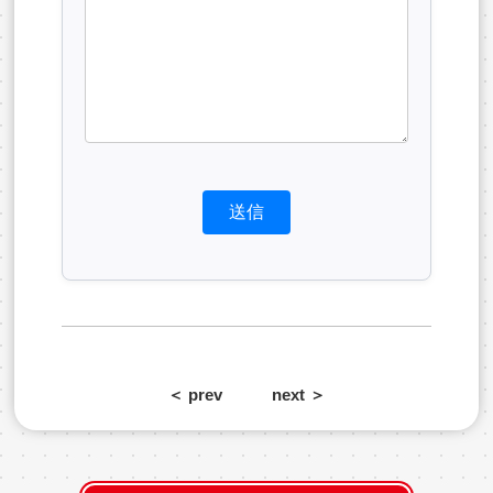
＜ prev
next ＞