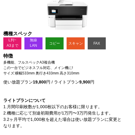
機種スペック
L判~
無線
コピー
スキャン
FAX
A3まで
LAN
特徴
多機能、フルスペックA3複合機
この一台でビジネスフル対応、メイン機に!
サイズ:横幅533mm 奥行き433mm 高さ310mm
使い放題プラン
19,800
円 / ライトプラン
9,900
円
ライトプランについて
1.月間印刷枚数が1,000枚以下のお客様に限ります。
2.機種に応じて別途初期費用が1万円〜3万円発生します。
3.2ヶ月平均で1,000枚を超えた場合は使い放題プランに変更と
なります。