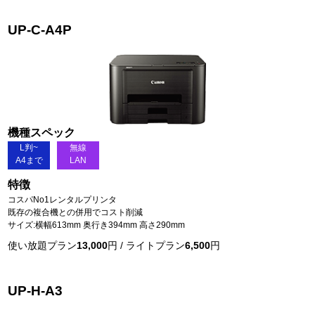
UP-C-A4P
機種スペック
L判~
無線
A4まで
LAN
特徴
コスパNo1レンタルプリンタ
既存の複合機との併用でコスト削減
サイズ:横幅613mm 奥行き394mm 高さ290mm
使い放題プラン
13,000
円 / ライトプラン
6,500
円
UP-H-A3